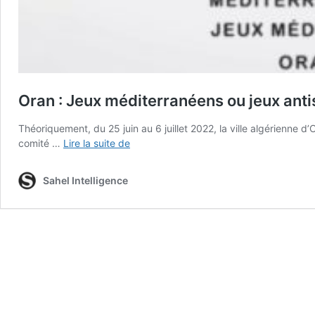
Oran : Jeux méditerranéens ou jeux ant
Théoriquement, du 25 juin au 6 juillet 2022, la ville algérienne 
Oran
comité …
Lire la suite de
:
Jeux
Sahel Intelligence
méditerranéens
ou
jeux
antisémites