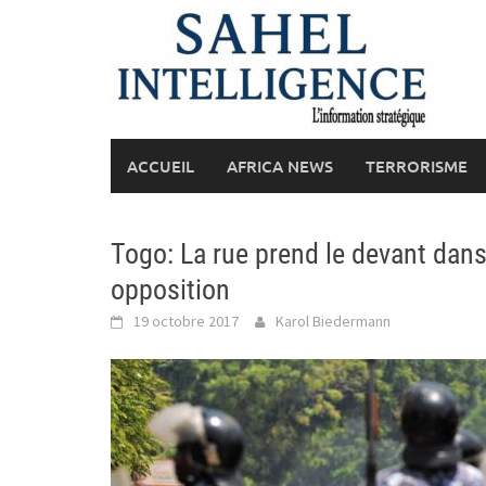
Skip
to
content
ACCUEIL
AFRICA NEWS
TERRORISME
Togo: La rue prend le devant dan
opposition
19 octobre 2017
Karol Biedermann