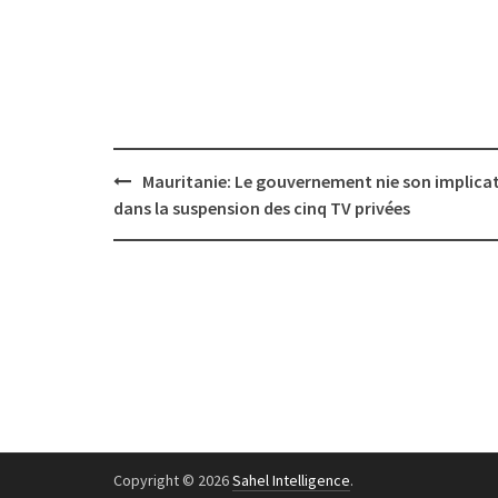
Post
Mauritanie: Le gouvernement nie son implica
navigation
dans la suspension des cinq TV privées
Copyright © 2026
Sahel Intelligence
.