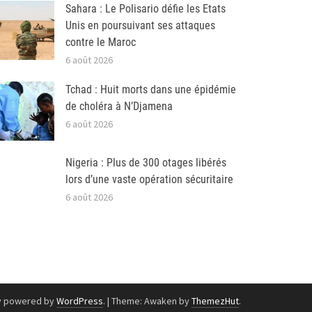
Sahara : Le Polisario défie les Etats
Unis en poursuivant ses attaques
contre le Maroc
6 août 2026
Tchad : Huit morts dans une épidémie
de choléra à N’Djamena
6 août 2026
Nigeria : Plus de 300 otages libérés
lors d’une vaste opération sécuritaire
6 août 2026
y powered by
WordPress
.
|
Theme: Awaken by
ThemezHut
.