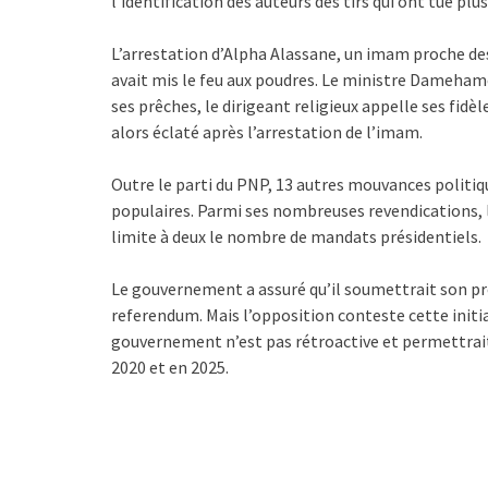
l’identification des auteurs des tirs qui ont tué plusi
L’arrestation d’Alpha Alassane, un imam proche des
avait mis le feu aux poudres. Le ministre Damehame 
ses prêches, le dirigeant religieux appelle ses fidèl
alors éclaté après l’arrestation de l’imam.
Outre le parti du PNP, 13 autres mouvances politiq
populaires. Parmi ses nombreuses revendications, l
limite à deux le nombre de mandats présidentiels.
Le gouvernement a assuré qu’il soumettrait son proj
referendum. Mais l’opposition conteste cette initiat
gouvernement n’est pas rétroactive et permettrait
2020 et en 2025.