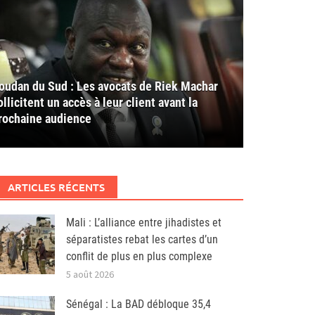
oudan du Sud : Les avocats de Riek Machar
ollicitent un accès à leur client avant la
rochaine audience
ARTICLES RÉCENTS
Mali : L’alliance entre jihadistes et
séparatistes rebat les cartes d’un
conflit de plus en plus complexe
5 août 2026
Sénégal : La BAD débloque 35,4