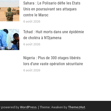
Sahara : Le Polisario défie les Etats
Unis en poursuivant ses attaques
contre le Maroc
6 août 2026
Tchad : Huit morts dans une épidémie
de choléra à N’Djamena
6 août 2026
Nigeria : Plus de 300 otages libérés
lors d’une vaste opération sécuritaire
6 août 2026
y powered by
WordPress
.
|
Theme: Awaken by
ThemezHut
.