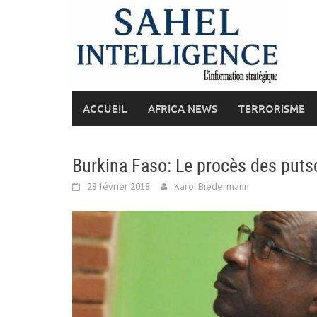
Skip
to
content
ACCUEIL
AFRICA NEWS
TERRORISME
Burkina Faso: Le procès des puts
28 février 2018
Karol Biedermann