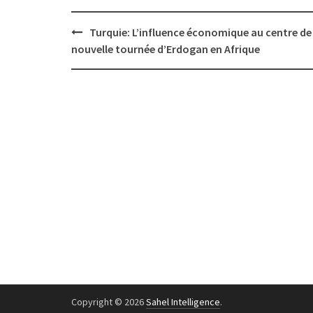
Post
Turquie: L’influence économique au centre de 
navigation
nouvelle tournée d’Erdogan en Afrique
Copyright © 2026
Sahel Intelligence
.