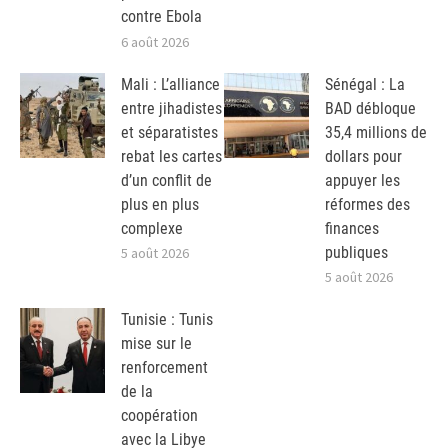
contre Ebola
6 août 2026
Mali : L’alliance
Sénégal : La
entre jihadistes
BAD débloque
et séparatistes
35,4 millions de
rebat les cartes
dollars pour
d’un conflit de
appuyer les
plus en plus
réformes des
complexe
finances
publiques
5 août 2026
5 août 2026
Tunisie : Tunis
mise sur le
renforcement
de la
coopération
avec la Libye