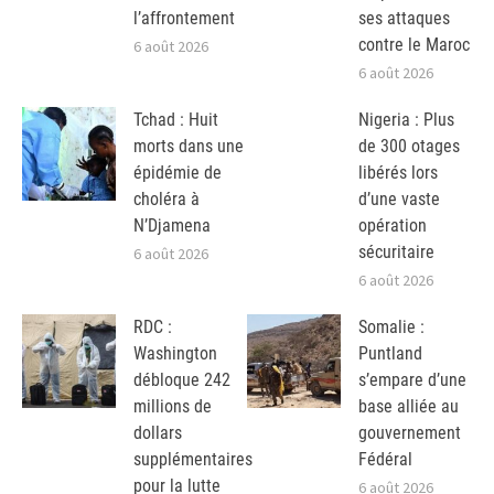
l’affrontement
ses attaques
contre le Maroc
6 août 2026
6 août 2026
Tchad : Huit
Nigeria : Plus
morts dans une
de 300 otages
épidémie de
libérés lors
choléra à
d’une vaste
N’Djamena
opération
sécuritaire
6 août 2026
6 août 2026
RDC :
Somalie :
Washington
Puntland
débloque 242
s’empare d’une
millions de
base alliée au
dollars
gouvernement
supplémentaires
Fédéral
pour la lutte
6 août 2026