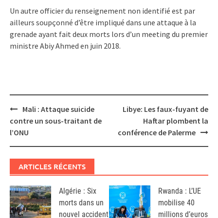
Un autre officier du renseignement non identifié est par
ailleurs soupçonné d’être impliqué dans une attaque à la
grenade ayant fait deux morts lors d’un meeting du premier
ministre Abiy Ahmed en juin 2018.
Post
Mali : Attaque suicide
Libye: Les faux-fuyant de
navigation
contre un sous-traitant de
Haftar plombent la
l’ONU
conférence de Palerme
ARTICLES RÉCENTS
Algérie : Six
Rwanda : L’UE
morts dans un
mobilise 40
nouvel accident
millions d’euros