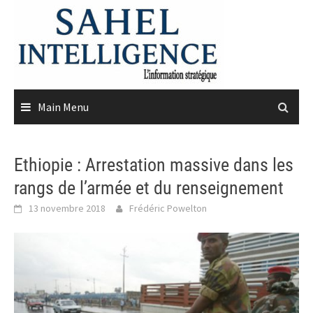
Skip
to
content
Main Menu
Ethiopie : Arrestation massive dans les
rangs de l’armée et du renseignement
13 novembre 2018
Frédéric Powelton