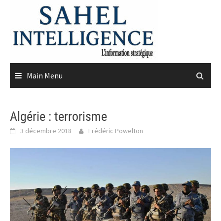
Skip
to
content
Main Menu
Algérie : terrorisme
3 décembre 2018
Frédéric Powelton