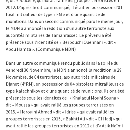
», dit « Youcef », qui aurait rallié les groupes terroristes en
2012. D’après le dit communiqué, il était en possession d’01
fusil mitrailleur de type « FM » et d’une quantité de
munitions. Dans un second communiqué paru le même jour,
le MDN a annoncé la reddition d’un autre terroriste aux
autorités militaires de Tamanrasset. Le prévenu a été
présenté sous l’identité de « Berbouchi Ouennani », dit «
Abou Hamza ». (Communiqué MDN)
Dans un autre communiqué rendu public dans la soirée du
Vendredi 30 Novembre, le MDN a annoncé la reddition le 29
Novembre, de 04 terroristes, aux autorités militaires de
Djanet (4°RM), en possession de 04 pistolets mitrailleurs de
type Kalachnikov et d’une quantité de munitions. Ils ont été
présentés sous les identités de : « Khalaoui Mouhi Souna »
dit « Moussa » qui avait rallié les groupes terroristes en
2015, « Herouini Ahmed » dit « Idriss » qui avait rallié les
groupes terroristes en 2015, « Bakhti Ali » dit « El Hadj » qui
avait rallié les groupes terroristes en 2012 et d’« Atik Naïmi