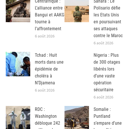
Centrafrique :
Sahara : Le
L’alliance entre
Polisario défie
Bangui et AAKG
les Etats Unis
tourne à
en poursuivant
l’affrontement
ses attaques
contre le Maroc
6 août 2026
6 août 2026
Tchad : Huit
Nigeria : Plus
morts dans une
de 300 otages
épidémie de
libérés lors
choléra à
d’une vaste
N’Djamena
opération
sécuritaire
6 août 2026
6 août 2026
RDC :
Somalie :
Washington
Puntland
débloque 242
s’empare d’une