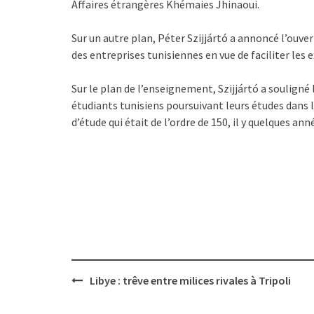
Affaires étrangères Khémaies Jhinaoui.
Sur un autre plan, Péter Szijjártó a annoncé l’ouver
des entreprises tunisiennes en vue de faciliter les 
Sur le plan de l’enseignement, Szijjártó a soulign
étudiants tunisiens poursuivant leurs études dans 
d’étude qui était de l’ordre de 150, il y quelques anné
Post
Libye : trêve entre milices rivales à Tripoli
navigation