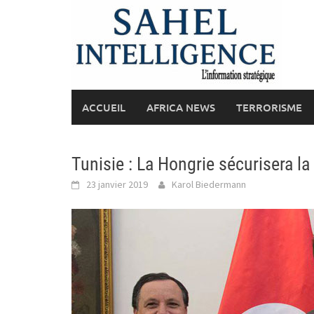
Skip
to
content
ACCUEIL
AFRICA NEWS
TERRORISME
Tunisie : La Hongrie sécurisera la
23 janvier 2019
Karol Biedermann