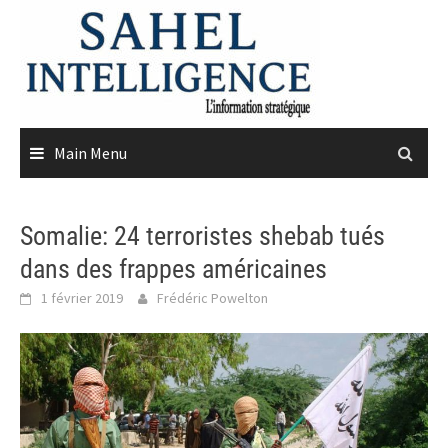
Skip
to
content
Main Menu
Somalie: 24 terroristes shebab tués
dans des frappes américaines
1 février 2019
Frédéric Powelton