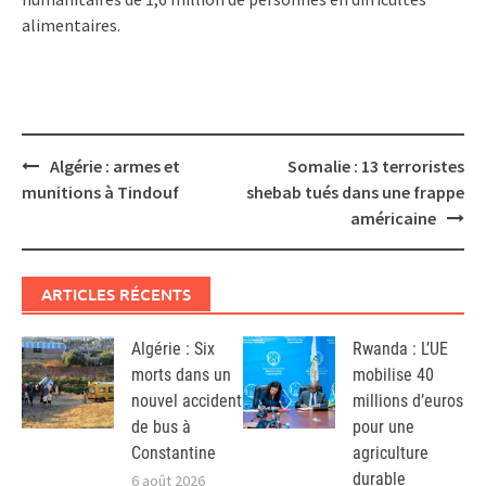
alimentaires.
Post
Algérie : armes et
Somalie : 13 terroristes
navigation
munitions à Tindouf
shebab tués dans une frappe
américaine
ARTICLES RÉCENTS
Algérie : Six
Rwanda : L’UE
morts dans un
mobilise 40
nouvel accident
millions d’euros
de bus à
pour une
Constantine
agriculture
durable
6 août 2026