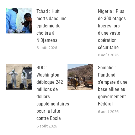
Tchad : Huit
Nigeria : Plus
morts dans une
de 300 otages
épidémie de
libérés lors
choléra à
d’une vaste
N’Djamena
opération
sécuritaire
6 août 2026
6 août 2026
RDC :
Somalie :
Washington
Puntland
débloque 242
s’empare d’une
millions de
base alliée au
dollars
gouvernement
supplémentaires
Fédéral
pour la lutte
6 août 2026
contre Ebola
6 août 2026