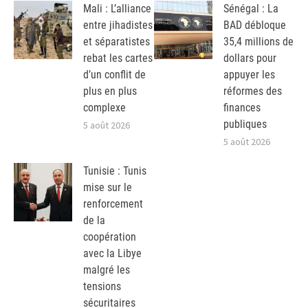
Mali : L’alliance
Sénégal : La
entre jihadistes
BAD débloque
et séparatistes
35,4 millions de
rebat les cartes
dollars pour
d’un conflit de
appuyer les
plus en plus
réformes des
complexe
finances
publiques
5 août 2026
5 août 2026
Tunisie : Tunis
mise sur le
renforcement
de la
coopération
avec la Libye
malgré les
tensions
sécuritaires