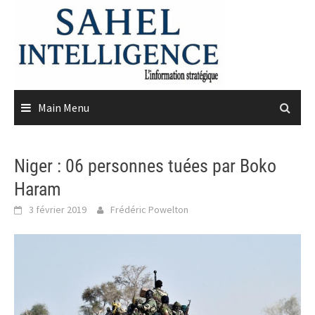
Skip
to
content
Main Menu
Niger : 06 personnes tuées par Boko
Haram
3 février 2019
Frédéric Powelton