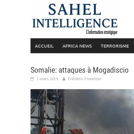
Skip
to
content
ACCUEIL
AFRICA NEWS
TERRORISME
Somalie: attaques à Mogadiscio
1 mars 2019
Frédéric Powelton