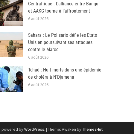
Centrafrique : L’alliance entre Bangui
et AAKG tourne à l’affrontement
6 août 2026
Sahara : Le Polisario défie les Etats
Unis en poursuivant ses attaques
contre le Maroc
6 août 2026
Tchad : Huit morts dans une épidémie
de choléra à N’Djamena
6 août 2026
y powered by
WordPress
.
|
Theme: Awaken by
ThemezHut
.