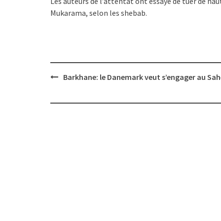
Les auteurs de l’attentat ont essayé de tuer de hau
Mukarama, selon les shebab.
Post
Barkhane: le Danemark veut s’engager au Sah
navigation