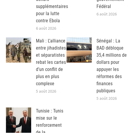
supplémentaires
Fédéral
pour la lutte
6 août 2026
contre Ebola
6 août 2026
Mali : L’alliance
Sénégal : La
entre jihadistes
BAD débloque
et séparatistes
35,4 millions de
rebat les cartes
dollars pour
d’un conflit de
appuyer les
plus en plus
réformes des
complexe
finances
publiques
5 août 2026
5 août 2026
Tunisie : Tunis
mise sur le
renforcement
de la