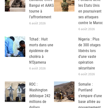
Bangui et AAKG
les Etats Unis
tourne à
en poursuivant
l’affrontement
ses attaques
contre le Maroc
6 août 2026
6 août 2026
Tchad : Huit
Nigeria : Plus
morts dans une
de 300 otages
épidémie de
libérés lors
choléra à
d’une vaste
N’Djamena
opération
sécuritaire
6 août 2026
6 août 2026
RDC :
Somalie :
Washington
Puntland
débloque 242
s’empare d’une
millions de
base alliée au
dollars
gouvernement