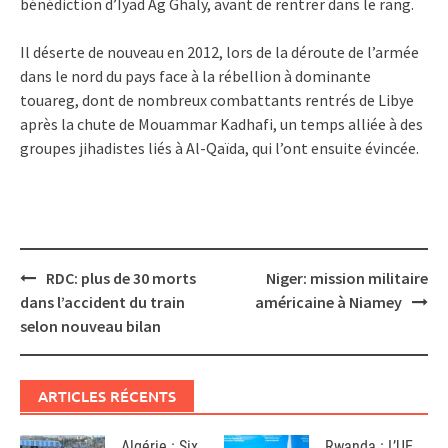
bénédiction d’Iyad Ag Ghaly, avant de rentrer dans le rang.
Il déserte de nouveau en 2012, lors de la déroute de l’armée
dans le nord du pays face à la rébellion à dominante
touareg, dont de nombreux combattants rentrés de Libye
après la chute de Mouammar Kadhafi, un temps alliée à des
groupes jihadistes liés à Al-Qaïda, qui l’ont ensuite évincée.
Post
RDC: plus de 30 morts
Niger: mission militaire
navigation
dans l’accident du train
américaine à Niamey
selon nouveau bilan
ARTICLES RÉCENTS
Algérie : Six
Rwanda : L’UE