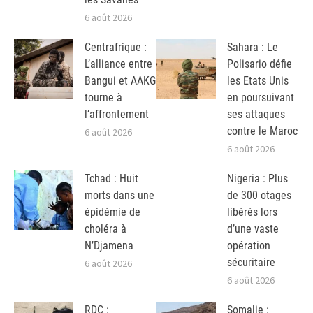
6 août 2026
Centrafrique :
Sahara : Le
L’alliance entre
Polisario défie
Bangui et AAKG
les Etats Unis
tourne à
en poursuivant
l’affrontement
ses attaques
contre le Maroc
6 août 2026
6 août 2026
Tchad : Huit
Nigeria : Plus
morts dans une
de 300 otages
épidémie de
libérés lors
choléra à
d’une vaste
N’Djamena
opération
sécuritaire
6 août 2026
6 août 2026
RDC :
Somalie :