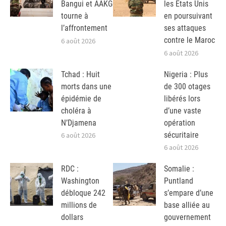
Bangui et AAKG
les Etats Unis
tourne à
en poursuivant
l’affrontement
ses attaques
contre le Maroc
6 août 2026
6 août 2026
Tchad : Huit
Nigeria : Plus
morts dans une
de 300 otages
épidémie de
libérés lors
choléra à
d’une vaste
N’Djamena
opération
sécuritaire
6 août 2026
6 août 2026
RDC :
Somalie :
Washington
Puntland
débloque 242
s’empare d’une
millions de
base alliée au
dollars
gouvernement