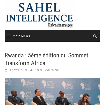
Skip
to
content
Main Menu
Rwanda : 5ème édition du Sommet
Transform Africa
17 avril 2019
Karol Biedermann