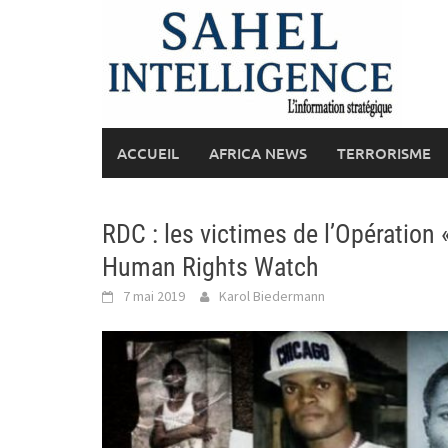
Skip
to
content
ACCUEIL
AFRICA NEWS
TERRORISME
RDC : les victimes de l’Opération «
Human Rights Watch
7 mai 2019
Karol Biedermann