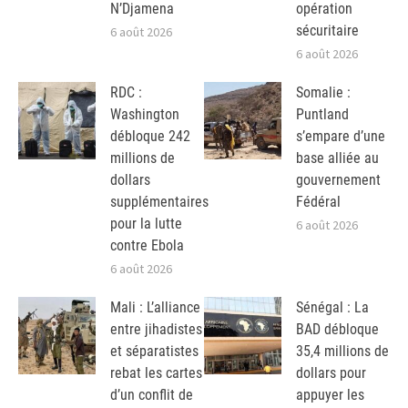
N’Djamena
opération
sécuritaire
6 août 2026
6 août 2026
RDC :
Somalie :
Washington
Puntland
débloque 242
s’empare d’une
millions de
base alliée au
dollars
gouvernement
supplémentaires
Fédéral
pour la lutte
6 août 2026
contre Ebola
6 août 2026
Mali : L’alliance
Sénégal : La
entre jihadistes
BAD débloque
et séparatistes
35,4 millions de
rebat les cartes
dollars pour
d’un conflit de
appuyer les