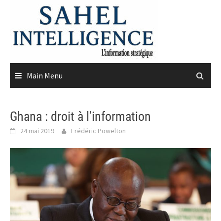
Skip
to
content
Main Menu
Ghana : droit à l’information
24 mai 2019
Frédéric Powelton