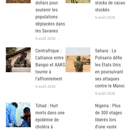
dollars pour
stocks de cacao
soutenir les
stockés
populations
6 août 2026
déplacées dans
les Savanes
6 août 2026
Centrafrique :
Sahara : Le
L’alliance entre
Polisario défie
Bangui et AAKG
les Etats Unis
tourne à
en poursuivant
l’affrontement
ses attaques
contre le Maroc
6 août 2026
6 août 2026
Tchad : Huit
Nigeria : Plus
morts dans une
de 300 otages
épidémie de
libérés lors
choléra à
d’une vaste