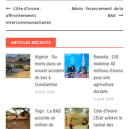
Post
Côte d’Ivoire :
Bénin : financement de la
navigation
affrontements
BAD
intercommunautaires
ARTICLES RÉCENTS
Algérie : Six
Rwanda : L’UE
morts dans un
mobilise 40
nouvel accident
millions d’euros
de bus à
pour une
Constantine
agriculture
durable
6 août 2026
6 août 2026
Togo : La BAD
Côte d’Ivoire :
accorde un
L’Etat achève le
million de
rachat des