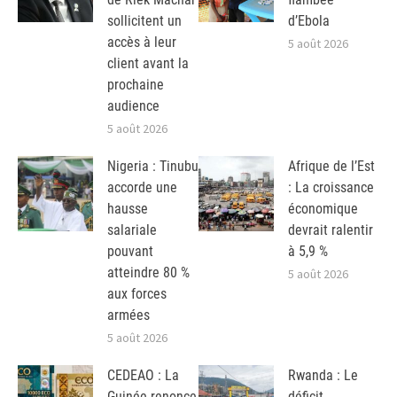
sollicitent un
d’Ebola
accès à leur
5 août 2026
client avant la
prochaine
audience
5 août 2026
Nigeria : Tinubu
Afrique de l’Est
accorde une
: La croissance
hausse
économique
salariale
devrait ralentir
pouvant
à 5,9 %
atteindre 80 %
5 août 2026
aux forces
armées
5 août 2026
CEDEAO : La
Rwanda : Le
Guinée renonce
déficit