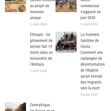
au projet de
commercial
monnaie
s’aggrave en
unique
juin 2026
5 août 2026
5 août 2026
Ethiopie : Un
La frontière
glissement de
fantôme de
terrain fait 14
Ceuta :
morts dans un
Comment une
monastère de
campagne de
l’Amhara
désinformation
de l’Algérie
5 août 2026
aurait envoyé
des migrants
vers la mort
4 août 2026
Centrafrique :
Un Suisse et un