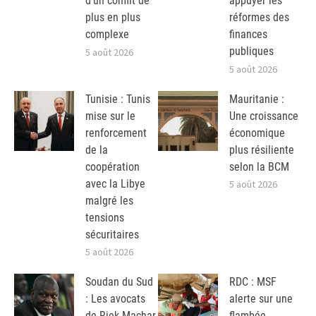
d’un conflit de
appuyer les
plus en plus
réformes des
complexe
finances
publiques
5 août 2026
5 août 2026
Tunisie : Tunis
Mauritanie :
mise sur le
Une croissance
renforcement
économique
de la
plus résiliente
coopération
selon la BCM
avec la Libye
5 août 2026
malgré les
tensions
sécuritaires
5 août 2026
Soudan du Sud
RDC : MSF
: Les avocats
alerte sur une
de Riek Machar
flambée