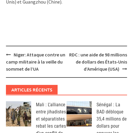
Unis) et Guangzhou (Chine).
Post
Niger: Attaque contre un
RDC : une aide de 98 millions
navigation
camp militaire à la veille du
de dollars des États-Unis
sommet de l’UA
d’Amérique (USA)
ARTICLES RÉCENTS
Mali : L’alliance
Sénégal : La
entre jihadistes
BAD débloque
et séparatistes
35,4 millions de
rebat les cartes
dollars pour