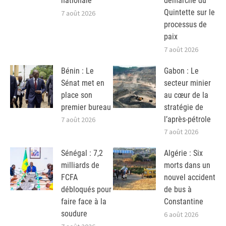
nationale
démarche du
Quintette sur le
7 août 2026
processus de
paix
7 août 2026
Bénin : Le
Gabon : Le
Sénat met en
secteur minier
place son
au cœur de la
premier bureau
stratégie de
l’après-pétrole
7 août 2026
7 août 2026
Sénégal : 7,2
Algérie : Six
milliards de
morts dans un
FCFA
nouvel accident
débloqués pour
de bus à
faire face à la
Constantine
soudure
6 août 2026