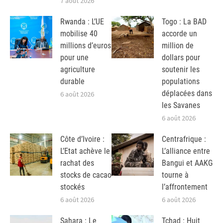
7 août 2026
Rwanda : L’UE
Togo : La BAD
mobilise 40
accorde un
millions d’euros
million de
pour une
dollars pour
agriculture
soutenir les
durable
populations
déplacées dans
6 août 2026
les Savanes
6 août 2026
Côte d’Ivoire :
Centrafrique :
L’Etat achève le
L’alliance entre
rachat des
Bangui et AAKG
stocks de cacao
tourne à
stockés
l’affrontement
6 août 2026
6 août 2026
Sahara : Le
Tchad : Huit