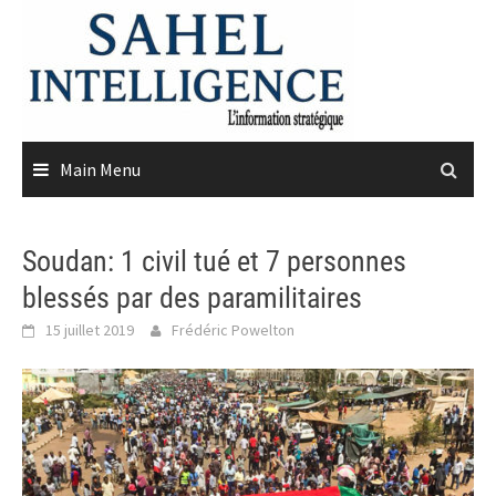
Skip
to
content
Main Menu
Soudan: 1 civil tué et 7 personnes
blessés par des paramilitaires
15 juillet 2019
Frédéric Powelton