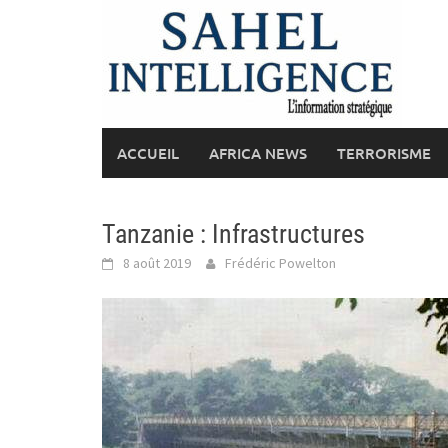
Skip
to
content
ACCUEIL
AFRICA NEWS
TERRORISME
Tanzanie : Infrastructures
8 août 2019
Frédéric Powelton