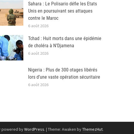
Sahara : Le Polisario défie les Etats
Unis en poursuivant ses attaques
contre le Maroc
6 août 2026
Tchad : Huit morts dans une épidémie
de choléra à N’Djamena
6 août 2026
Nigeria : Plus de 300 otages libérés
lors d’une vaste opération sécuritaire
6 août 2026
y powered by
WordPress
.
|
Theme: Awaken by
ThemezHut
.