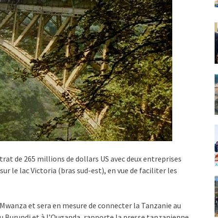
at de 265 millions de dollars US avec deux entreprises
r le lac Victoria (bras sud-est), en vue de faciliter les
e Mwanza et sera en mesure de connecter la Tanzanie au
 Burundi et à l’Ouganda, rapporte la presse tanzanienne.