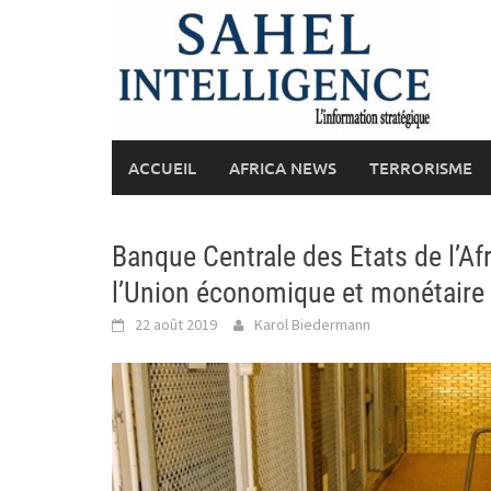
Skip
to
content
ACCUEIL
AFRICA NEWS
TERRORISME
Banque Centrale des Etats de l’Afr
l’Union économique et monétaire 
22 août 2019
Karol Biedermann