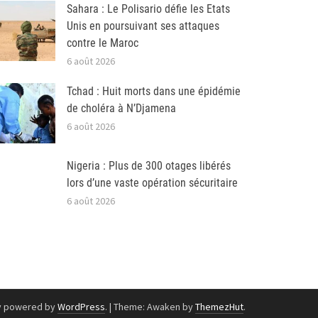
Sahara : Le Polisario défie les Etats
Unis en poursuivant ses attaques
contre le Maroc
6 août 2026
Tchad : Huit morts dans une épidémie
de choléra à N’Djamena
6 août 2026
Nigeria : Plus de 300 otages libérés
lors d’une vaste opération sécuritaire
6 août 2026
y powered by
WordPress
.
|
Theme: Awaken by
ThemezHut
.