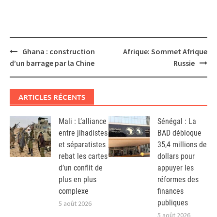
Post
Ghana : construction
Afrique: Sommet Afrique
navigation
d’un barrage par la Chine
Russie
ARTICLES RÉCENTS
Mali : L’alliance
Sénégal : La
entre jihadistes
BAD débloque
et séparatistes
35,4 millions de
rebat les cartes
dollars pour
d’un conflit de
appuyer les
plus en plus
réformes des
complexe
finances
publiques
5 août 2026
5 août 2026