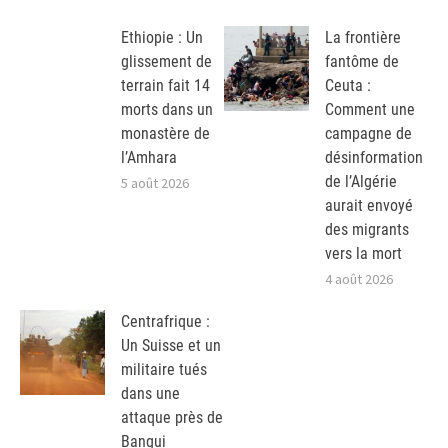
Ethiopie : Un
La frontière
glissement de
fantôme de
terrain fait 14
Ceuta :
morts dans un
Comment une
monastère de
campagne de
l’Amhara
désinformation
de l’Algérie
5 août 2026
aurait envoyé
des migrants
vers la mort
4 août 2026
Centrafrique :
Un Suisse et un
militaire tués
dans une
attaque près de
Bangui