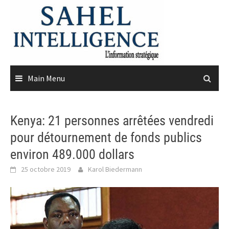
Skip
to
content
Main Menu
Kenya: 21 personnes arrêtées vendredi
pour détournement de fonds publics
environ 489.000 dollars
25 octobre 2019
Karol Biedermann