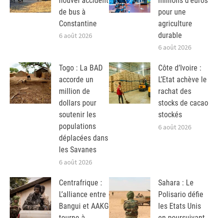
nouvel accident
millions d’euros
de bus à
pour une
Constantine
agriculture
durable
6 août 2026
6 août 2026
Togo : La BAD
Côte d’Ivoire :
accorde un
L’Etat achève le
million de
rachat des
dollars pour
stocks de cacao
soutenir les
stockés
populations
6 août 2026
déplacées dans
les Savanes
6 août 2026
Centrafrique :
Sahara : Le
L’alliance entre
Polisario défie
Bangui et AAKG
les Etats Unis
tourne à
en poursuivant