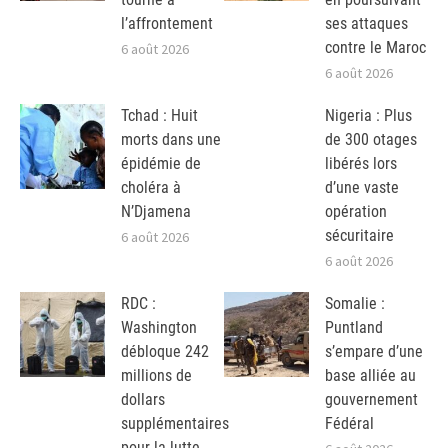
l’affrontement
ses attaques
contre le Maroc
6 août 2026
6 août 2026
Tchad : Huit
Nigeria : Plus
morts dans une
de 300 otages
épidémie de
libérés lors
choléra à
d’une vaste
N’Djamena
opération
sécuritaire
6 août 2026
6 août 2026
RDC :
Somalie :
Washington
Puntland
débloque 242
s’empare d’une
millions de
base alliée au
dollars
gouvernement
supplémentaires
Fédéral
pour la lutte