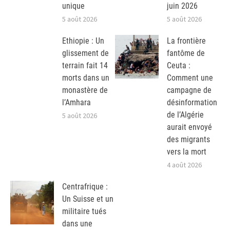
unique
juin 2026
5 août 2026
5 août 2026
Ethiopie : Un
La frontière
glissement de
fantôme de
terrain fait 14
Ceuta :
morts dans un
Comment une
monastère de
campagne de
l’Amhara
désinformation
de l’Algérie
5 août 2026
aurait envoyé
des migrants
vers la mort
4 août 2026
Centrafrique :
Un Suisse et un
militaire tués
dans une