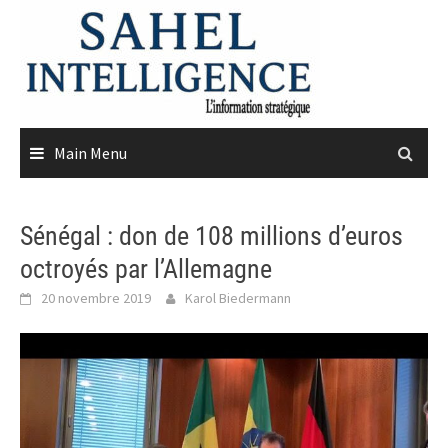
Skip
to
content
Main Menu
Sénégal : don de 108 millions d’euros
octroyés par l’Allemagne
20 novembre 2019
Karol Biedermann