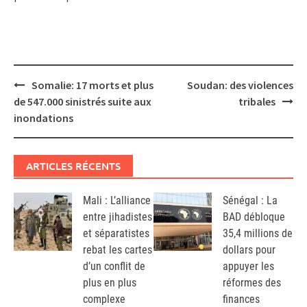
Post
Somalie: 17 morts et plus
Soudan: des violences
navigation
de 547.000 sinistrés suite aux
tribales
inondations
ARTICLES RÉCENTS
Mali : L’alliance
Sénégal : La
entre jihadistes
BAD débloque
et séparatistes
35,4 millions de
rebat les cartes
dollars pour
d’un conflit de
appuyer les
plus en plus
réformes des
complexe
finances