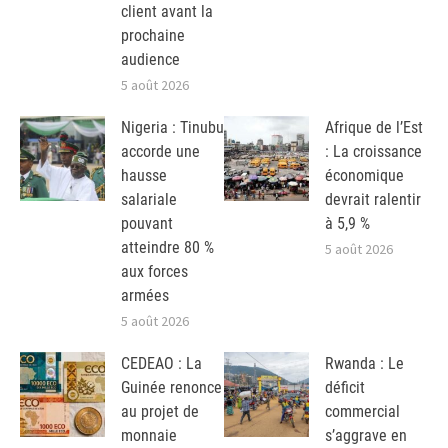
client avant la
prochaine
audience
5 août 2026
Nigeria : Tinubu
Afrique de l’Est
accorde une
: La croissance
hausse
économique
salariale
devrait ralentir
pouvant
à 5,9 %
atteindre 80 %
5 août 2026
aux forces
armées
5 août 2026
CEDEAO : La
Rwanda : Le
Guinée renonce
déficit
au projet de
commercial
monnaie
s’aggrave en