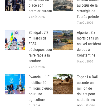
place son
au cœur de la
premier bureau
stratégie de
l’après-pétrole
7 août 2026
7 août 2026
Sénégal : 7,2
Algérie : Six
milliards de
morts dans un
FCFA
nouvel accident
débloqués pour
de bus à
faire face à la
Constantine
soudure
6 août 2026
7 août 2026
Rwanda : L’UE
Togo : La BAD
mobilise 40
accorde un
millions d’euros
million de
pour une
dollars pour
agriculture
soutenir les
durable
populations