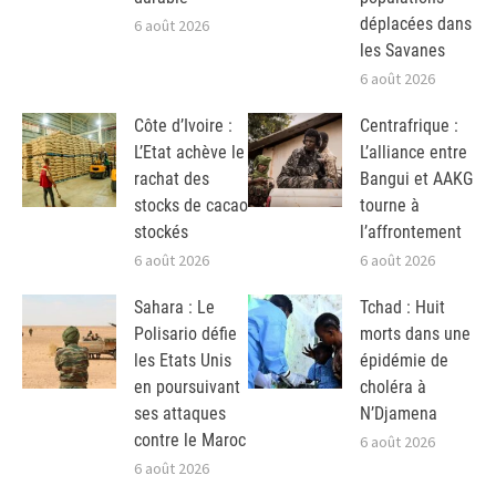
déplacées dans
6 août 2026
les Savanes
6 août 2026
Côte d’Ivoire :
Centrafrique :
L’Etat achève le
L’alliance entre
rachat des
Bangui et AAKG
stocks de cacao
tourne à
stockés
l’affrontement
6 août 2026
6 août 2026
Sahara : Le
Tchad : Huit
Polisario défie
morts dans une
les Etats Unis
épidémie de
en poursuivant
choléra à
ses attaques
N’Djamena
contre le Maroc
6 août 2026
6 août 2026