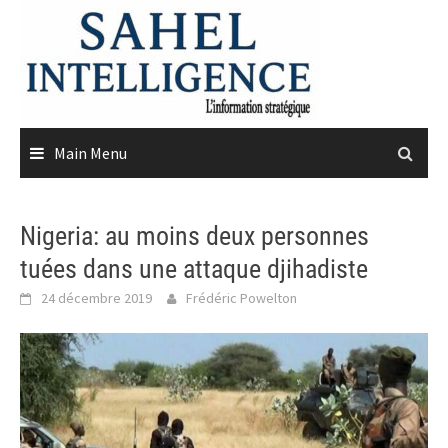
Skip
to
content
Main Menu
Nigeria: au moins deux personnes
tuées dans une attaque djihadiste
24 décembre 2019
Frédéric Powelton