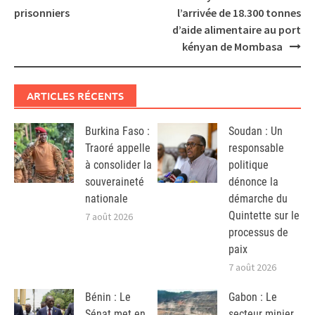
navigation
prisonniers
l’arrivée de 18.300 tonnes
d’aide alimentaire au port
kényan de Mombasa
ARTICLES RÉCENTS
Burkina Faso :
Soudan : Un
Traoré appelle
responsable
à consolider la
politique
souveraineté
dénonce la
nationale
démarche du
Quintette sur le
7 août 2026
processus de
paix
7 août 2026
Bénin : Le
Gabon : Le
Sénat met en
secteur minier