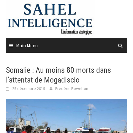
Skip
to
content
Main Menu
Somalie : Au moins 80 morts dans
l’attentat de Mogadiscio
29 décembre 2019
Frédéric Powelton