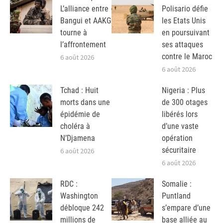
L’alliance entre
Polisario défie
Bangui et AAKG
les Etats Unis
tourne à
en poursuivant
l’affrontement
ses attaques
contre le Maroc
6 août 2026
6 août 2026
Tchad : Huit
Nigeria : Plus
morts dans une
de 300 otages
épidémie de
libérés lors
choléra à
d’une vaste
N’Djamena
opération
sécuritaire
6 août 2026
6 août 2026
RDC :
Somalie :
Washington
Puntland
débloque 242
s’empare d’une
millions de
base alliée au