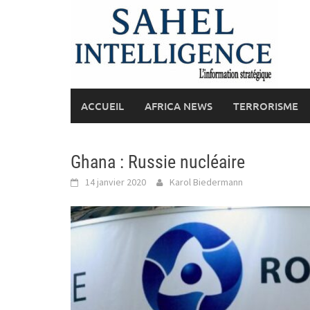
Skip
to
content
ACCUEIL
AFRICA NEWS
TERRORISME
Ghana : Russie nucléaire
14 janvier 2020
Karol Biedermann