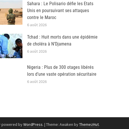
Sahara : Le Polisario défie les Etats
Unis en poursuivant ses attaques
contre le Maroc
6 août 2026
Tchad : Huit morts dans une épidémie
de choléra à N’Djamena
6 août 2026
Nigeria : Plus de 300 otages libérés
lors d’une vaste opération sécuritaire
6 août 2026
y powered by
WordPress
.
|
Theme: Awaken by
ThemezHut
.