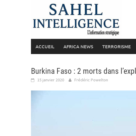
Skip
to
content
ACCUEIL
AFRICA NEWS
TERRORISME
Burkina Faso : 2 morts dans l’ex
15 janvier 2020
Frédéric Powelton