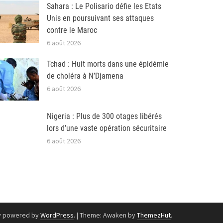
Sahara : Le Polisario défie les Etats
Unis en poursuivant ses attaques
contre le Maroc
6 août 2026
Tchad : Huit morts dans une épidémie
de choléra à N’Djamena
6 août 2026
Nigeria : Plus de 300 otages libérés
lors d’une vaste opération sécuritaire
6 août 2026
y powered by
WordPress
.
|
Theme: Awaken by
ThemezHut
.