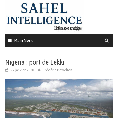
Skip
to
content
Main Menu
Nigeria : port de Lekki
27 janvier 2020
Frédéric Powelton