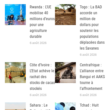
Rwanda : L’UE
Togo : La BAD
mobilise 40
accorde un
millions d’euros
million de
pour une
dollars pour
agriculture
soutenir les
durable
populations
déplacées dans
6 août 2026
les Savanes
6 août 2026
Côte d’Ivoire :
Centrafrique :
L’Etat achève le
L’alliance entre
rachat des
Bangui et AAKG
stocks de cacao
tourne à
stockés
l’affrontement
6 août 2026
6 août 2026
Sahara : Le
Tchad : Huit