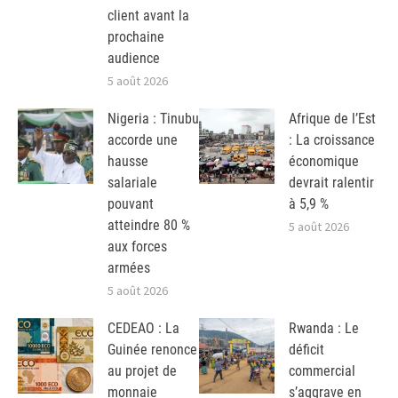
client avant la
prochaine
audience
5 août 2026
Nigeria : Tinubu
Afrique de l’Est
accorde une
: La croissance
hausse
économique
salariale
devrait ralentir
pouvant
à 5,9 %
atteindre 80 %
5 août 2026
aux forces
armées
5 août 2026
CEDEAO : La
Rwanda : Le
Guinée renonce
déficit
au projet de
commercial
monnaie
s’aggrave en