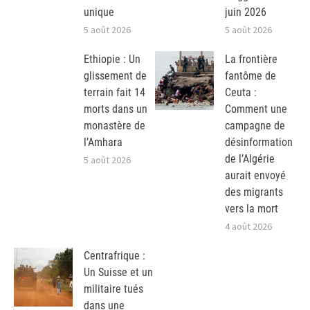
unique
juin 2026
5 août 2026
5 août 2026
Ethiopie : Un
La frontière
glissement de
fantôme de
terrain fait 14
Ceuta :
morts dans un
Comment une
monastère de
campagne de
l’Amhara
désinformation
de l’Algérie
5 août 2026
aurait envoyé
des migrants
vers la mort
4 août 2026
Centrafrique :
Un Suisse et un
militaire tués
dans une