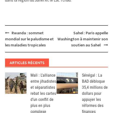
Post
Rwanda : sommet
Sahel : Paris appelle
navigation
mondial sur le paludisme et
Washington à maintenir son
les maladies tropicales
soutien au Sahel
ARTICLES RÉCENTS
Mali : L’alliance
Sénégal : La
entre jihadistes
BAD débloque
et séparatistes
35,4 millions de
rebat les cartes
dollars pour
d’un conflit de
appuyer les
plus en plus
réformes des
complexe
finances