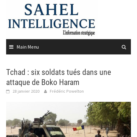
Skip
to
content
Main Menu
Tchad : six soldats tués dans une
attaque de Boko Haram
28 janvier 2020
Frédéric Powelton