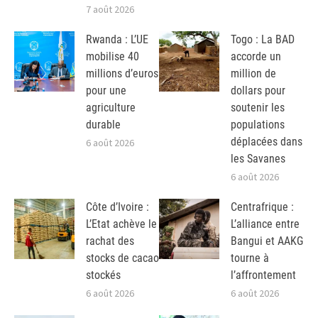
7 août 2026
Rwanda : L’UE
Togo : La BAD
mobilise 40
accorde un
millions d’euros
million de
pour une
dollars pour
agriculture
soutenir les
durable
populations
déplacées dans
6 août 2026
les Savanes
6 août 2026
Côte d’Ivoire :
Centrafrique :
L’Etat achève le
L’alliance entre
rachat des
Bangui et AAKG
stocks de cacao
tourne à
stockés
l’affrontement
6 août 2026
6 août 2026