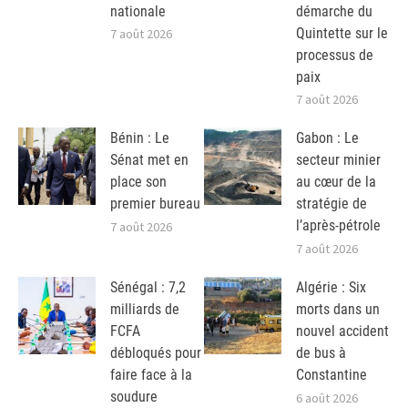
nationale
démarche du
Quintette sur le
7 août 2026
processus de
paix
7 août 2026
Bénin : Le
Gabon : Le
Sénat met en
secteur minier
place son
au cœur de la
premier bureau
stratégie de
l’après-pétrole
7 août 2026
7 août 2026
Sénégal : 7,2
Algérie : Six
milliards de
morts dans un
FCFA
nouvel accident
débloqués pour
de bus à
faire face à la
Constantine
soudure
6 août 2026