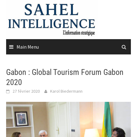
Skip
to
content
Main Menu
Gabon : Global Tourism Forum Gabon
2020
27 février 2020
Karol Biedermann