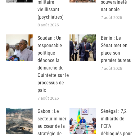
militaire
souveraineté
vieillissant
nationale
(psychiatres)
7 août 2026
8 août 2026
Soudan : Un
Bénin : Le
responsable
Sénat met en
politique
place son
dénonce la
premier bureau
démarche du
7 août 2026
Quintette sur le
processus de
paix
7 août 2026
Gabon : Le
Sénégal : 7,2
secteur minier
milliards de
au cœur de la
FCFA
stratégie de
débloqués pour