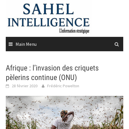
Skip
to
content
Main Menu
Afrique : l’invasion des criquets
pèlerins continue (ONU)
28 février 2020
Frédéric Powelton