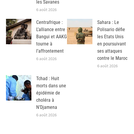
les Savanes
6 août 2026
Centrafrique :
Sahara : Le
L’alliance entre
Polisario défie
Bangui et AAKG
les Etats Unis
tourne à
en poursuivant
l’affrontement
ses attaques
contre le Maroc
6 août 2026
6 août 2026
Tchad : Huit
morts dans une
épidémie de
choléra à
N’Djamena
6 août 2026