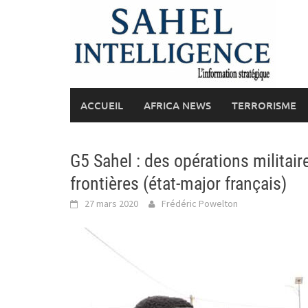
Skip
to
content
ACCUEIL
AFRICA NEWS
TERRORISME
G5 Sahel : des opérations militair
frontières (état-major français)
27 mars 2020
Frédéric Powelton