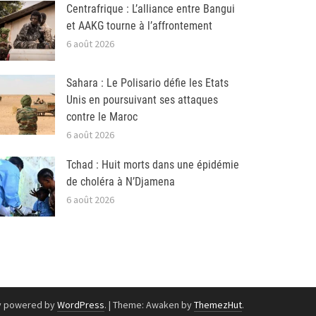
Centrafrique : L’alliance entre Bangui
et AAKG tourne à l’affrontement
6 août 2026
Sahara : Le Polisario défie les Etats
Unis en poursuivant ses attaques
contre le Maroc
6 août 2026
Tchad : Huit morts dans une épidémie
de choléra à N’Djamena
6 août 2026
y powered by
WordPress
.
|
Theme: Awaken by
ThemezHut
.