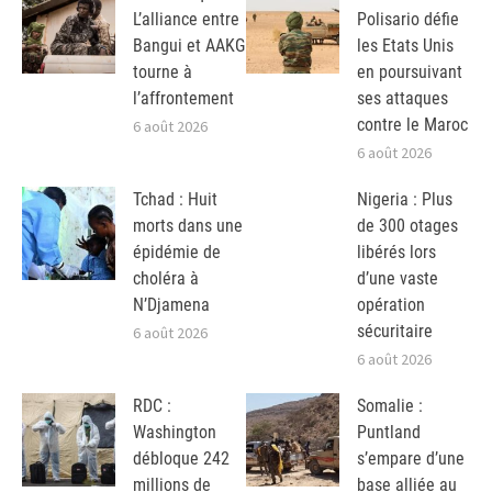
L’alliance entre
Polisario défie
Bangui et AAKG
les Etats Unis
tourne à
en poursuivant
l’affrontement
ses attaques
contre le Maroc
6 août 2026
6 août 2026
Tchad : Huit
Nigeria : Plus
morts dans une
de 300 otages
épidémie de
libérés lors
choléra à
d’une vaste
N’Djamena
opération
sécuritaire
6 août 2026
6 août 2026
RDC :
Somalie :
Washington
Puntland
débloque 242
s’empare d’une
millions de
base alliée au