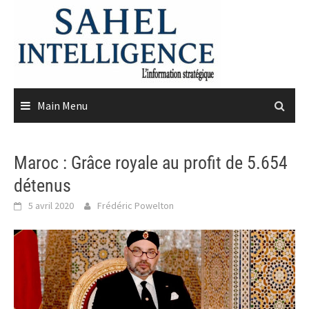
Skip
to
content
Main Menu
Maroc : Grâce royale au profit de 5.654
détenus
5 avril 2020
Frédéric Powelton