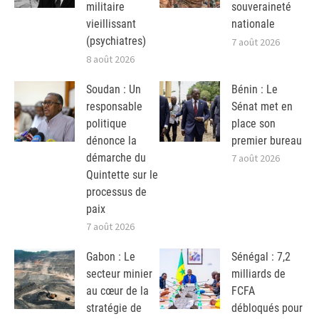
militaire
souveraineté
vieillissant
nationale
(psychiatres)
7 août 2026
8 août 2026
Soudan : Un
Bénin : Le
responsable
Sénat met en
politique
place son
dénonce la
premier bureau
démarche du
7 août 2026
Quintette sur le
processus de
paix
7 août 2026
Gabon : Le
Sénégal : 7,2
secteur minier
milliards de
au cœur de la
FCFA
stratégie de
débloqués pour