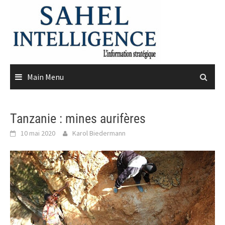
Skip
to
content
Main Menu
Tanzanie : mines aurifères
10 mai 2020
Karol Biedermann