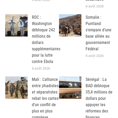
6 août 2026
RDC :
Somalie :
Washington
Puntland
débloque 242
s’empare d’une
millions de
base alliée au
dollars
gouvernement
supplémentaires
Fédéral
pour la lutte
6 août 2026
contre Ebola
6 août 2026
Mali : L’alliance
Sénégal : La
entre jihadistes
BAD débloque
et séparatistes
35,4 millions de
rebat les cartes
dollars pour
d’un conflit de
appuyer les
plus en plus
réformes des
complexe
finances