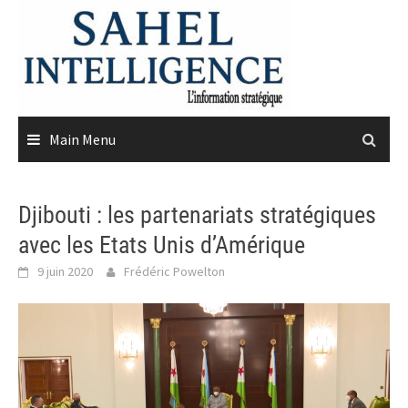
Skip
to
content
Main Menu
Djibouti : les partenariats stratégiques
avec les Etats Unis d’Amérique
9 juin 2020
Frédéric Powelton