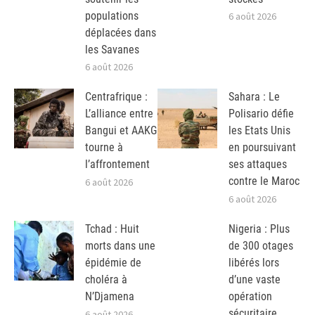
populations
6 août 2026
déplacées dans
les Savanes
6 août 2026
Centrafrique :
Sahara : Le
L’alliance entre
Polisario défie
Bangui et AAKG
les Etats Unis
tourne à
en poursuivant
l’affrontement
ses attaques
contre le Maroc
6 août 2026
6 août 2026
Tchad : Huit
Nigeria : Plus
morts dans une
de 300 otages
épidémie de
libérés lors
choléra à
d’une vaste
N’Djamena
opération
sécuritaire
6 août 2026