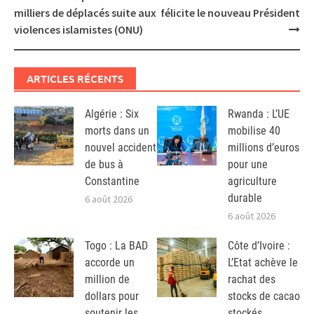
navigation
milliers de déplacés suite aux
félicite le nouveau Président
violences islamistes (ONU)
ARTICLES RÉCENTS
Algérie : Six
Rwanda : L’UE
morts dans un
mobilise 40
nouvel accident
millions d’euros
de bus à
pour une
Constantine
agriculture
durable
6 août 2026
6 août 2026
Togo : La BAD
Côte d’Ivoire :
accorde un
L’Etat achève le
million de
rachat des
dollars pour
stocks de cacao
soutenir les
stockés