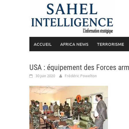
Skip
to
content
ACCUEIL
AFRICA NEWS
TERRORISME
USA : équipement des Forces ar
30 juin 2020
Frédéric Powelton