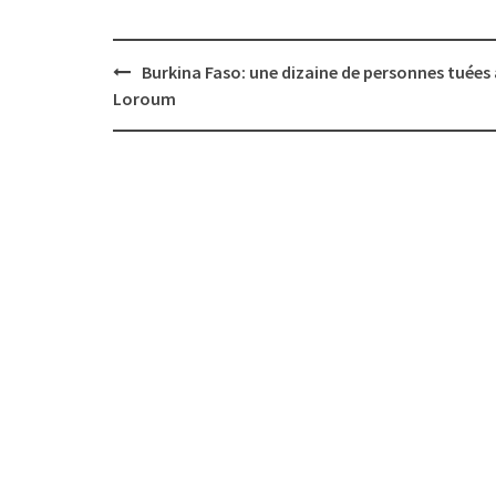
Post
Burkina Faso: une dizaine de personnes tuées 
navigation
Loroum