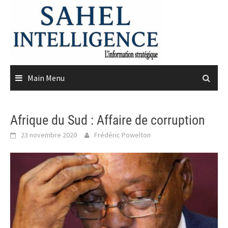
Skip
to
content
Main Menu
Afrique du Sud : Affaire de corruption
23 novembre 2020
Frédéric Powelton