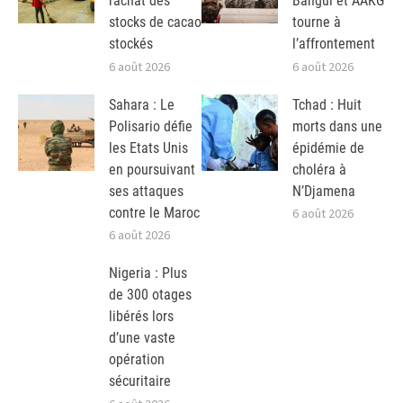
rachat des
Bangui et AAKG
stocks de cacao
tourne à
stockés
l’affrontement
6 août 2026
6 août 2026
Sahara : Le
Tchad : Huit
Polisario défie
morts dans une
les Etats Unis
épidémie de
en poursuivant
choléra à
ses attaques
N’Djamena
contre le Maroc
6 août 2026
6 août 2026
Nigeria : Plus
de 300 otages
libérés lors
d’une vaste
opération
sécuritaire