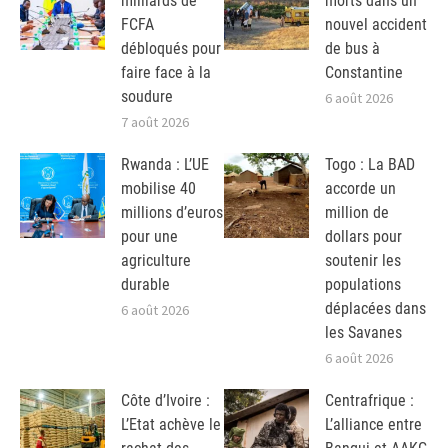
milliards de
morts dans un
FCFA
nouvel accident
débloqués pour
de bus à
faire face à la
Constantine
soudure
6 août 2026
7 août 2026
Rwanda : L’UE
Togo : La BAD
mobilise 40
accorde un
millions d’euros
million de
pour une
dollars pour
agriculture
soutenir les
durable
populations
déplacées dans
6 août 2026
les Savanes
6 août 2026
Côte d’Ivoire :
Centrafrique :
L’Etat achève le
L’alliance entre