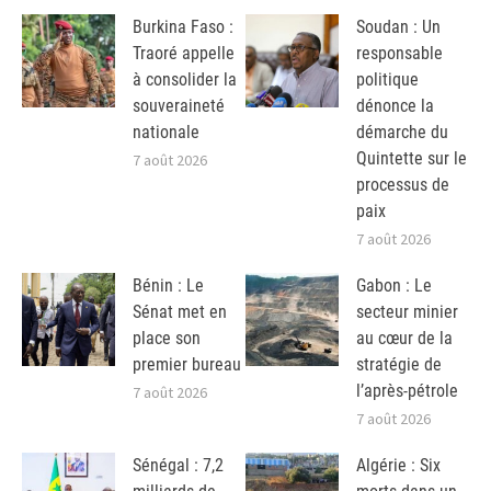
Burkina Faso :
Soudan : Un
Traoré appelle
responsable
à consolider la
politique
souveraineté
dénonce la
nationale
démarche du
Quintette sur le
7 août 2026
processus de
paix
7 août 2026
Bénin : Le
Gabon : Le
Sénat met en
secteur minier
place son
au cœur de la
premier bureau
stratégie de
l’après-pétrole
7 août 2026
7 août 2026
Sénégal : 7,2
Algérie : Six