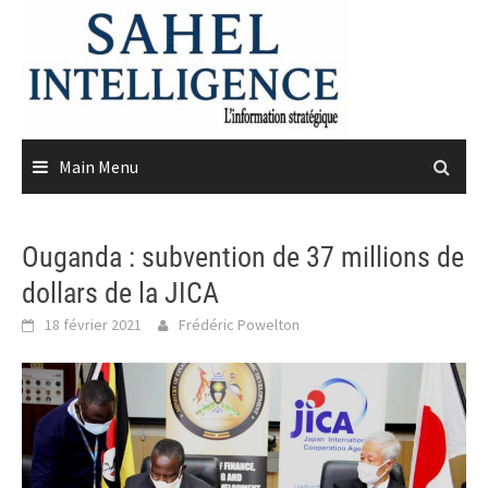
Skip
to
content
Main Menu
Ouganda : subvention de 37 millions de
dollars de la JICA
18 février 2021
Frédéric Powelton