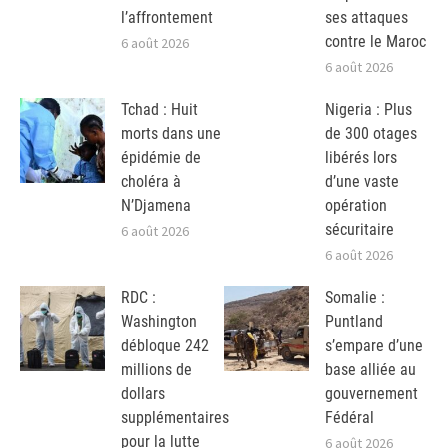
l’affrontement
ses attaques
contre le Maroc
6 août 2026
6 août 2026
Tchad : Huit
Nigeria : Plus
morts dans une
de 300 otages
épidémie de
libérés lors
choléra à
d’une vaste
N’Djamena
opération
sécuritaire
6 août 2026
6 août 2026
RDC :
Somalie :
Washington
Puntland
débloque 242
s’empare d’une
millions de
base alliée au
dollars
gouvernement
supplémentaires
Fédéral
pour la lutte
6 août 2026