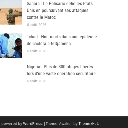
Sahara : Le Polisario défie les Etats
Unis en poursuivant ses attaques
contre le Maroc
6 août 2026
Tchad : Huit morts dans une épidémie
de choléra à N’Djamena
6 août 2026
Nigeria : Plus de 300 otages libérés
lors d’une vaste opération sécuritaire
6 août 2026
y powered by
WordPress
.
|
Theme: Awaken by
ThemezHut
.