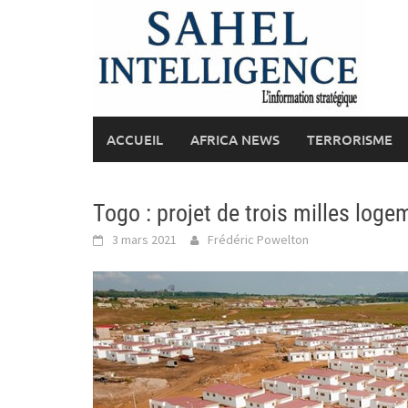
Skip
to
content
ACCUEIL
AFRICA NEWS
TERRORISME
Togo : projet de trois milles log
3 mars 2021
Frédéric Powelton