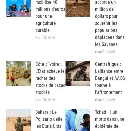
mobilise 40
accorde un
millions d’euros
million de
pour une
dollars pour
agriculture
soutenir les
durable
populations
déplacées dans
6 août 2026
les Savanes
6 août 2026
Côte d’Ivoire :
Centrafrique :
L’Etat achève le
L’alliance entre
rachat des
Bangui et AAKG
stocks de cacao
tourne à
stockés
l’affrontement
6 août 2026
6 août 2026
Sahara : Le
Tchad : Huit
Polisario défie
morts dans une
les Etats Unis
épidémie de