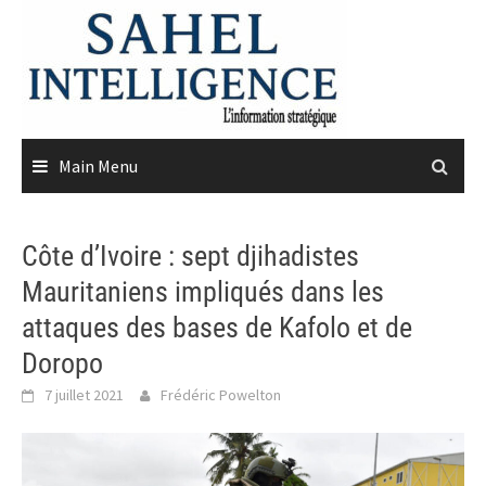
Skip
to
content
Main Menu
Côte d’Ivoire : sept djihadistes
Mauritaniens impliqués dans les
attaques des bases de Kafolo et de
Doropo
7 juillet 2021
Frédéric Powelton