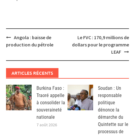
Post
Angola : baisse de
Le FVC : 170,9 millions de
navigation
production du pétrole
dollars pour le programme
LEAF
ARTICLES RÉCENTS
Burkina Faso :
Soudan : Un
Traoré appelle
responsable
à consolider la
politique
souveraineté
dénonce la
nationale
démarche du
Quintette sur le
7 août 2026
processus de