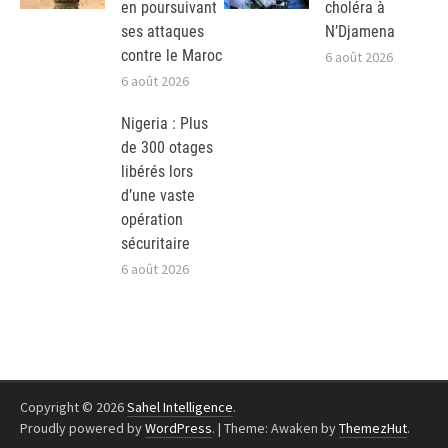
en poursuivant
choléra à
ses attaques
N’Djamena
contre le Maroc
6 août 2026
6 août 2026
Nigeria : Plus
de 300 otages
libérés lors
d’une vaste
opération
sécuritaire
6 août 2026
Copyright © 2026
Sahel Intelligence
.
Proudly powered by
WordPress
.
|
Theme: Awaken by
ThemezHut
.