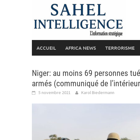
Skip
to
content
ACCUEIL
AFRICA NEWS
TERRORISME
Niger: au moins 69 personnes tu
armés (communiqué de l’intérieur
5 novembre 2021
Karol Biedermann