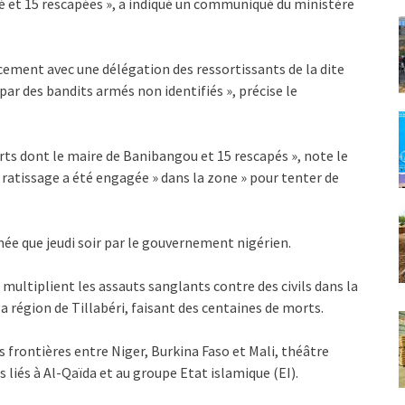
ité et 15 rescapées », a indiqué un communiqué du ministère
ment avec une délégation des ressortissants de la dite
 des bandits armés non identifiés », précise le
orts dont le maire de Banibangou et 15 rescapés », note le
ratissage a été engagée » dans la zone » pour tenter de
mée que jeudi soir par le gouvernement nigérien.
 multiplient les assauts sanglants contre des civils dans la
région de Tillabéri, faisant des centaines de morts.
s frontières entre Niger, Burkina Faso et Mali, théâtre
liés à Al-Qaïda et au groupe Etat islamique (EI).