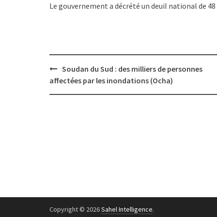
Le gouvernement a décrété un deuil national de 48
Post
Soudan du Sud : des milliers de personnes
navigation
affectées par les inondations (Ocha)
Copyright © 2026
Sahel Intelligence
.