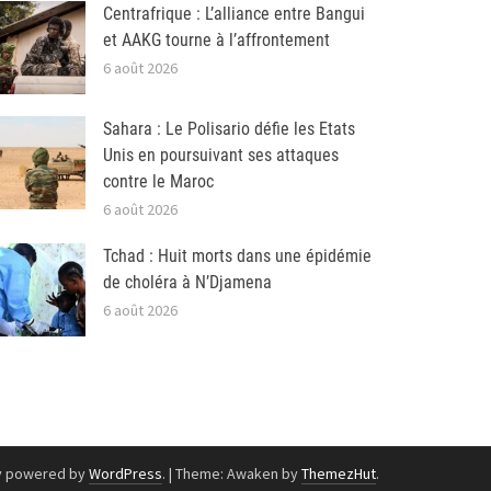
Centrafrique : L’alliance entre Bangui
et AAKG tourne à l’affrontement
6 août 2026
Sahara : Le Polisario défie les Etats
Unis en poursuivant ses attaques
contre le Maroc
6 août 2026
Tchad : Huit morts dans une épidémie
de choléra à N’Djamena
6 août 2026
y powered by
WordPress
.
|
Theme: Awaken by
ThemezHut
.