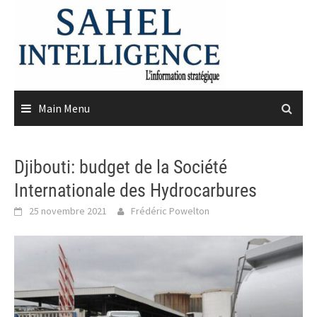
Skip
to
content
Main Menu
Djibouti: budget de la Société
Internationale des Hydrocarbures
25 novembre 2021
Frédéric Powelton