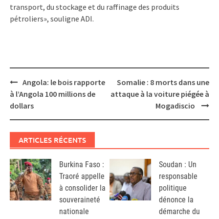
transport, du stockage et du raffinage des produits
pétroliers», souligne ADI.
Post
Angola: le bois rapporte
Somalie : 8 morts dans une
navigation
à l’Angola 100 millions de
attaque à la voiture piégée à
dollars
Mogadiscio
ARTICLES RÉCENTS
Burkina Faso :
Soudan : Un
Traoré appelle
responsable
à consolider la
politique
souveraineté
dénonce la
nationale
démarche du