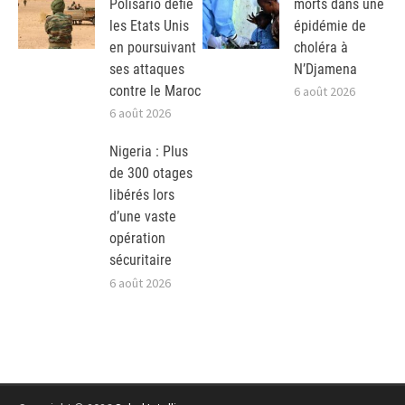
Polisario défie
morts dans une
les Etats Unis
épidémie de
en poursuivant
choléra à
ses attaques
N’Djamena
contre le Maroc
6 août 2026
6 août 2026
Nigeria : Plus
de 300 otages
libérés lors
d’une vaste
opération
sécuritaire
6 août 2026