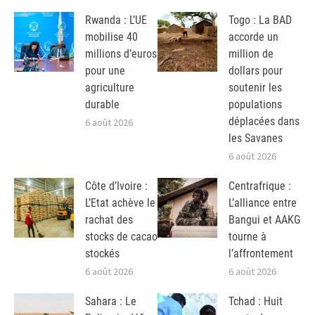
Rwanda : L’UE
Togo : La BAD
mobilise 40
accorde un
millions d’euros
million de
pour une
dollars pour
agriculture
soutenir les
durable
populations
déplacées dans
6 août 2026
les Savanes
6 août 2026
Côte d’Ivoire :
Centrafrique :
L’Etat achève le
L’alliance entre
rachat des
Bangui et AAKG
stocks de cacao
tourne à
stockés
l’affrontement
6 août 2026
6 août 2026
Sahara : Le
Tchad : Huit