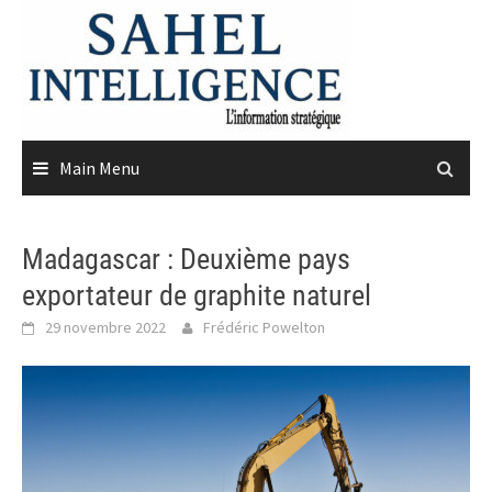
Skip
to
content
Main Menu
Madagascar : Deuxième pays
exportateur de graphite naturel
29 novembre 2022
Frédéric Powelton