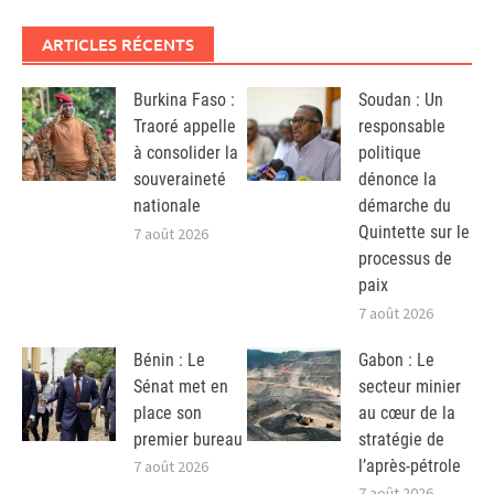
ARTICLES RÉCENTS
Burkina Faso :
Soudan : Un
Traoré appelle
responsable
à consolider la
politique
souveraineté
dénonce la
nationale
démarche du
Quintette sur le
7 août 2026
processus de
paix
7 août 2026
Bénin : Le
Gabon : Le
Sénat met en
secteur minier
place son
au cœur de la
premier bureau
stratégie de
l’après-pétrole
7 août 2026
7 août 2026