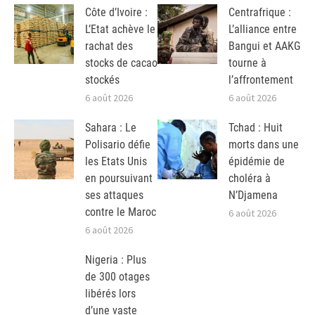
Côte d’Ivoire :
Centrafrique :
L’Etat achève le
L’alliance entre
rachat des
Bangui et AAKG
stocks de cacao
tourne à
stockés
l’affrontement
6 août 2026
6 août 2026
Sahara : Le
Tchad : Huit
Polisario défie
morts dans une
les Etats Unis
épidémie de
en poursuivant
choléra à
ses attaques
N’Djamena
contre le Maroc
6 août 2026
6 août 2026
Nigeria : Plus
de 300 otages
libérés lors
d’une vaste