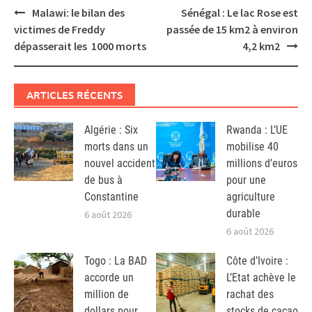
Post
Malawi: le bilan des
Sénégal : Le lac Rose est
navigation
victimes de Freddy
passée de 15 km2 à environ
dépasserait les 1000 morts
4,2 km2
ARTICLES RÉCENTS
Algérie : Six
Rwanda : L’UE
morts dans un
mobilise 40
nouvel accident
millions d’euros
de bus à
pour une
Constantine
agriculture
durable
6 août 2026
6 août 2026
Togo : La BAD
Côte d’Ivoire :
accorde un
L’Etat achève le
million de
rachat des
dollars pour
stocks de cacao