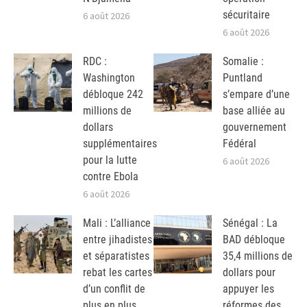
sécuritaire
6 août 2026
6 août 2026
RDC :
Somalie :
Washington
Puntland
débloque 242
s’empare d’une
millions de
base alliée au
dollars
gouvernement
supplémentaires
Fédéral
pour la lutte
6 août 2026
contre Ebola
6 août 2026
Mali : L’alliance
Sénégal : La
entre jihadistes
BAD débloque
et séparatistes
35,4 millions de
rebat les cartes
dollars pour
d’un conflit de
appuyer les
plus en plus
réformes des