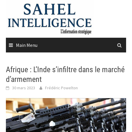
Skip
to
content
Main Menu
Afrique : L’Inde s’infiltre dans le marché
d’armement
30 mars 2023
Frédéric Powelton