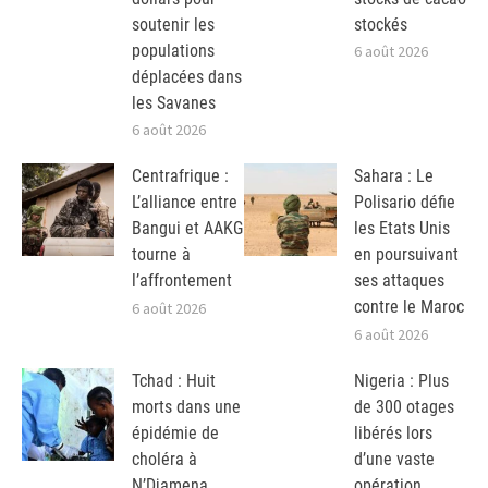
soutenir les
stockés
populations
6 août 2026
déplacées dans
les Savanes
6 août 2026
Centrafrique :
Sahara : Le
L’alliance entre
Polisario défie
Bangui et AAKG
les Etats Unis
tourne à
en poursuivant
l’affrontement
ses attaques
contre le Maroc
6 août 2026
6 août 2026
Tchad : Huit
Nigeria : Plus
morts dans une
de 300 otages
épidémie de
libérés lors
choléra à
d’une vaste
N’Djamena
opération