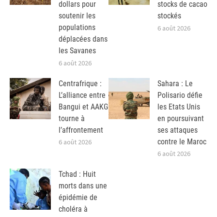
dollars pour
stocks de cacao
soutenir les
stockés
populations
6 août 2026
déplacées dans
les Savanes
6 août 2026
Centrafrique :
Sahara : Le
L’alliance entre
Polisario défie
Bangui et AAKG
les Etats Unis
tourne à
en poursuivant
l’affrontement
ses attaques
contre le Maroc
6 août 2026
6 août 2026
Tchad : Huit
morts dans une
épidémie de
choléra à