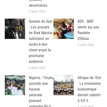
sécuritaires
5 août 2026
Soudan du Sud
RDC : MSF
: Les avocats
alerte sur une
de Riek Machar
flambée
sollicitent un
d’Ebola
accès à leur
5 août 2026
client avant la
prochaine
audience
5 août 2026
Nigeria : Tinubu
Afrique de l’Est
accorde une
: La croissance
hausse
économique
salariale
devrait ralentir
pouvant
à 5,9 %
atteindre 80 %
5 août 2026