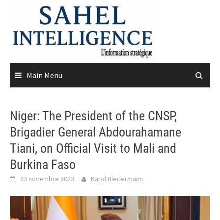
Skip
to
content
Main Menu
Niger: The President of the CNSP,
Brigadier General Abdourahamane
Tiani, on Official Visit to Mali and
Burkina Faso
23 novembre 2023
Karol Biedermann