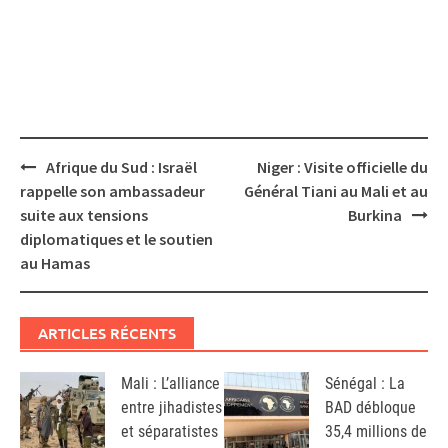
Post
Afrique du Sud : Israël
Niger : Visite officielle du
navigation
rappelle son ambassadeur
Général Tiani au Mali et au
suite aux tensions
Burkina
diplomatiques et le soutien
au Hamas
ARTICLES RÉCENTS
Mali : L’alliance
Sénégal : La
entre jihadistes
BAD débloque
et séparatistes
35,4 millions de