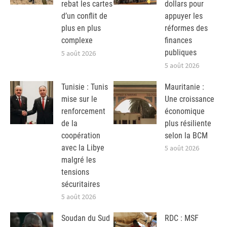
rebat les cartes
dollars pour
d’un conflit de
appuyer les
plus en plus
réformes des
complexe
finances
publiques
5 août 2026
5 août 2026
Tunisie : Tunis
Mauritanie :
mise sur le
Une croissance
renforcement
économique
de la
plus résiliente
coopération
selon la BCM
avec la Libye
5 août 2026
malgré les
tensions
sécuritaires
5 août 2026
Soudan du Sud
RDC : MSF