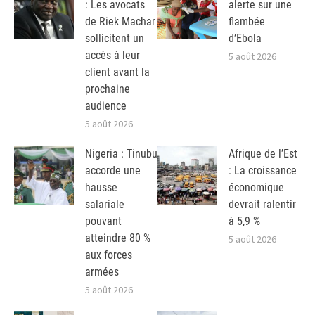
: Les avocats
alerte sur une
de Riek Machar
flambée
sollicitent un
d’Ebola
accès à leur
5 août 2026
client avant la
prochaine
audience
5 août 2026
Nigeria : Tinubu
Afrique de l’Est
accorde une
: La croissance
hausse
économique
salariale
devrait ralentir
pouvant
à 5,9 %
atteindre 80 %
5 août 2026
aux forces
armées
5 août 2026