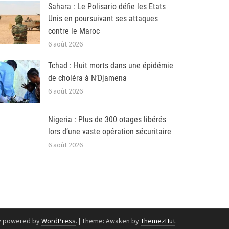
Sahara : Le Polisario défie les Etats
Unis en poursuivant ses attaques
contre le Maroc
6 août 2026
Tchad : Huit morts dans une épidémie
de choléra à N’Djamena
6 août 2026
Nigeria : Plus de 300 otages libérés
lors d’une vaste opération sécuritaire
6 août 2026
y powered by
WordPress
.
|
Theme: Awaken by
ThemezHut
.