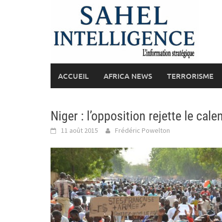
Skip
to
content
ACCUEIL
AFRICA NEWS
TERRORISME
Niger : l’opposition rejette le cale
11 août 2015
Frédéric Powelton