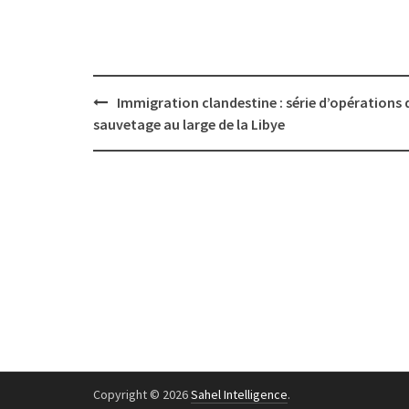
Post
Immigration clandestine : série d’opérations 
navigation
sauvetage au large de la Libye
Copyright © 2026
Sahel Intelligence
.