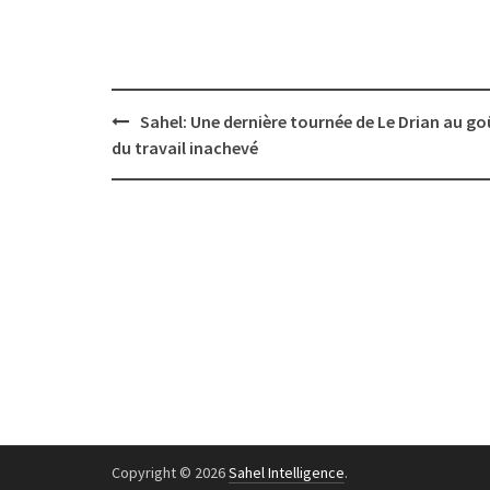
Post
Sahel: Une dernière tournée de Le Drian au go
navigation
du travail inachevé
Copyright © 2026
Sahel Intelligence
.