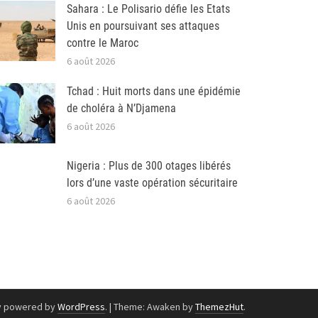
Sahara : Le Polisario défie les Etats
Unis en poursuivant ses attaques
contre le Maroc
6 août 2026
Tchad : Huit morts dans une épidémie
de choléra à N’Djamena
6 août 2026
Nigeria : Plus de 300 otages libérés
lors d’une vaste opération sécuritaire
6 août 2026
y powered by
WordPress
.
|
Theme: Awaken by
ThemezHut
.