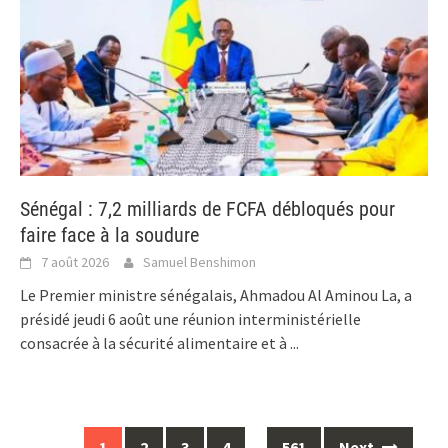
Sénégal : 7,2 milliards de FCFA débloqués pour
faire face à la soudure
7 août 2026
Samuel Benshimon
Le Premier ministre sénégalais, Ahmadou Al Aminou La, a
présidé jeudi 6 août une réunion interministérielle
consacrée à la sécurité alimentaire et à
...
Posts
1
2
3
4
…
561
Next