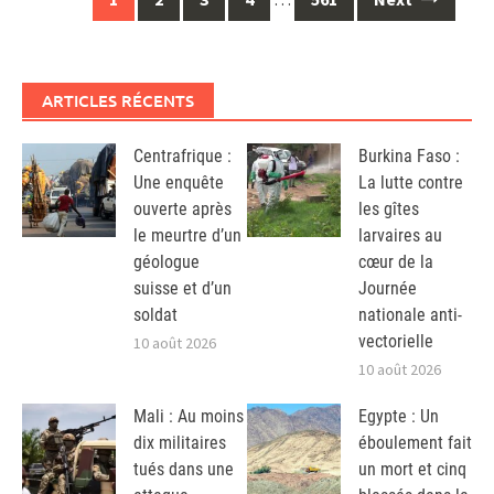
navigation
ARTICLES RÉCENTS
Centrafrique :
Burkina Faso :
Une enquête
La lutte contre
ouverte après
les gîtes
le meurtre d’un
larvaires au
géologue
cœur de la
suisse et d’un
Journée
soldat
nationale anti-
vectorielle
10 août 2026
10 août 2026
Mali : Au moins
Egypte : Un
dix militaires
éboulement fait
tués dans une
un mort et cinq