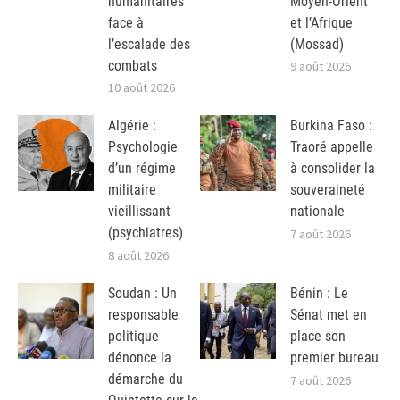
humanitaires
Moyen-Orient
face à
et l’Afrique
l’escalade des
(Mossad)
combats
9 août 2026
10 août 2026
Algérie :
Burkina Faso :
Psychologie
Traoré appelle
d’un régime
à consolider la
militaire
souveraineté
vieillissant
nationale
(psychiatres)
7 août 2026
8 août 2026
Soudan : Un
Bénin : Le
responsable
Sénat met en
politique
place son
dénonce la
premier bureau
démarche du
7 août 2026