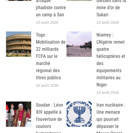
attaque
blessés dans la
jihadiste contre
mine d’or de
un camp à San
Sukari
10 août 2026
10 août 2026
Togo :
Niamey :
Mobilisation de
L’Algérie remet
22 milliards
quatre
FCFA sur le
hélicoptères et
marché
des
régional des
équipements
titres publics
militaires au
Niger
10 août 2026
10 août 2026
Soudan : Léon
Iran nucléaire :
XIV appelle à
Une menace
l’ouverture de
qui pourrait
couloirs
dépasser le